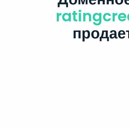
ratingcre
продае