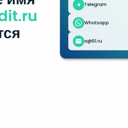
Telegram
dit.ru
Whatsapp
тся
a@61.ru