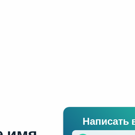
Написать 
 имя