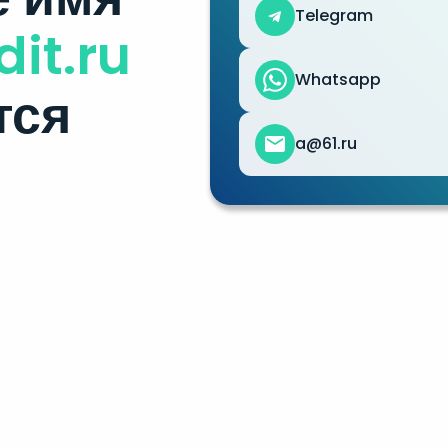
Telegram
dit.ru
Whatsapp
тся
a@61.ru