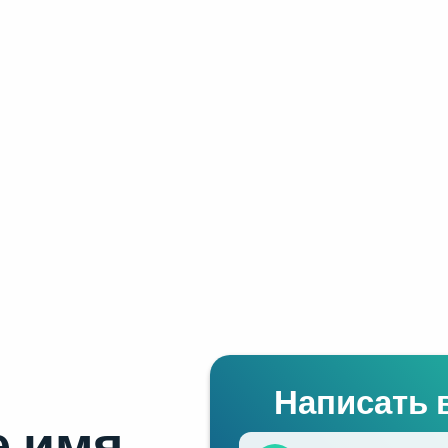
Написать 
 имя