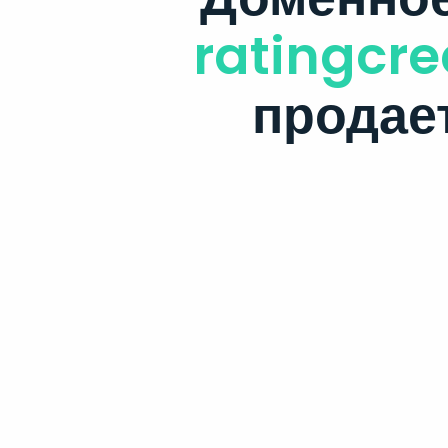
ratingcre
продае