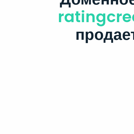
ratingcre
продае