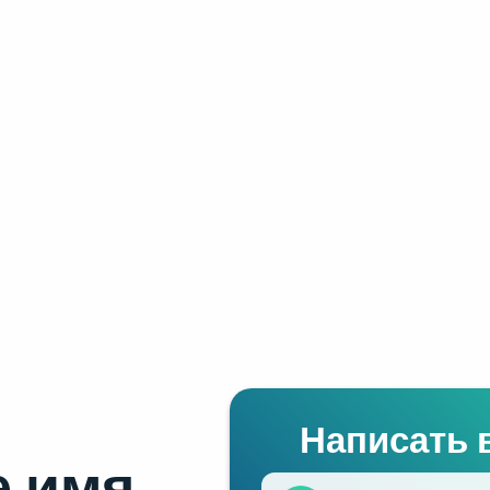
Написать 
 имя