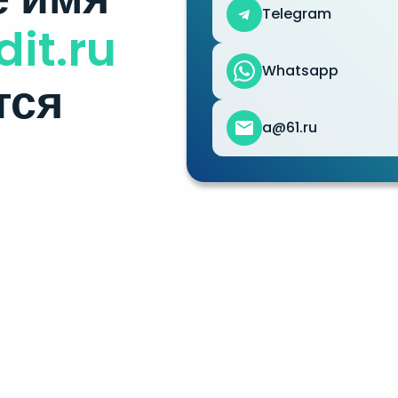
Telegram
dit.ru
Whatsapp
тся
a@61.ru