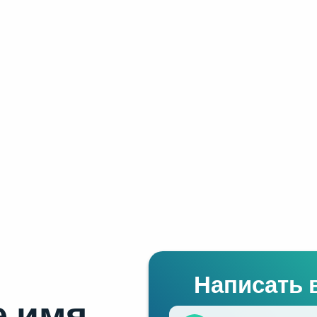
Написать 
 имя