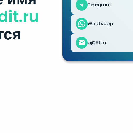
Telegram
dit.ru
Whatsapp
тся
a@61.ru