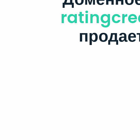
ratingcre
продае