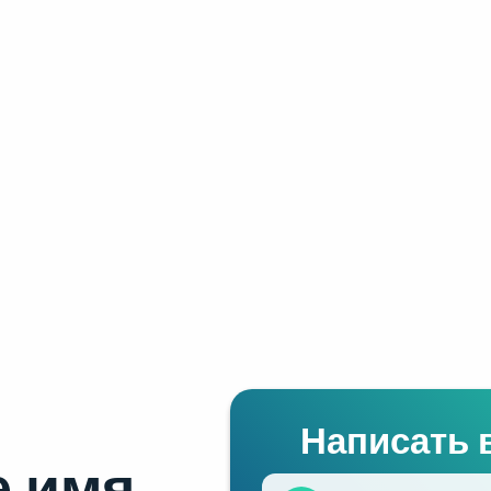
Написать 
 имя