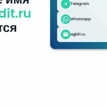
Telegram
dit.ru
Whatsapp
тся
a@61.ru