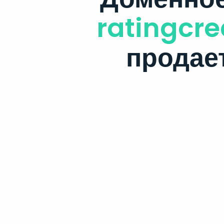
ratingcre
продае