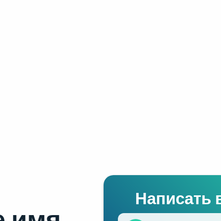
Написать 
 имя